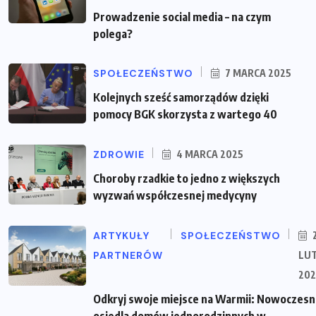
Prowadzenie social media – na czym
polega?
SPOŁECZEŃSTWO
7 MARCA 2025
Kolejnych sześć samorządów dzięki
pomocy BGK skorzysta z wartego 40
ZDROWIE
4 MARCA 2025
Choroby rzadkie to jedno z większych
wyzwań współczesnej medycyny
ARTYKUŁY
SPOŁECZEŃSTWO
PARTNERÓW
LU
202
Odkryj swoje miejsce na Warmii: Nowoczes
osiedla domów jednorodzinnych w