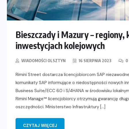
Bieszczady i Mazury – regiony,
inwestycjach kolejowych
WIADOMOŚCI OLSZTYN
16 SIERPNIA 2023
0
Rimini Street dostarcza licencjobiorcom SAP niezawodne
komunikaty SAP informujące o niedostępności nowych inn
Business Suite/ECC 6.0 i S/4HANA w środowisku lokalnym,
Rimini Manage™ licencjobiorcy otrzymują gwarancję dług
oszczędności. Ministerstwo Infrastruktury […]
CZYTAJ WIĘCEJ