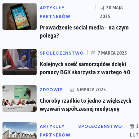
ARTYKUŁY
20 MAJA
PARTNERÓW
2025
Prowadzenie social media – na czym
polega?
SPOŁECZEŃSTWO
7 MARCA 2025
Kolejnych sześć samorządów dzięki
pomocy BGK skorzysta z wartego 40
ZDROWIE
4 MARCA 2025
Choroby rzadkie to jedno z większych
wyzwań współczesnej medycyny
ARTYKUŁY
SPOŁECZEŃSTWO
2
PARTNERÓW
LUT