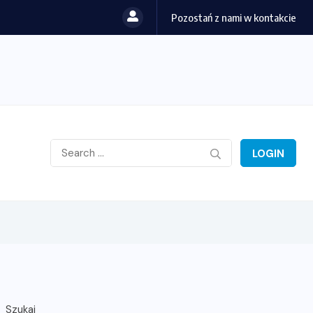
Pozostań z nami w kontakcie
go to inwestycja, nie wydatek. Przewodnik dla...
LOGIN
Szukaj