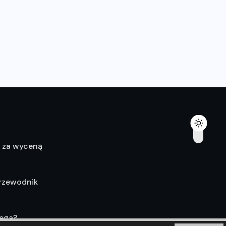
ę za wyceną
Przewodnik
lega?