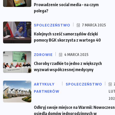
Prowadzenie social media – na czym
polega?
SPOŁECZEŃSTWO
7 MARCA 2025
Kolejnych sześć samorządów dzięki
pomocy BGK skorzysta z wartego 40
ZDROWIE
4 MARCA 2025
Choroby rzadkie to jedno z większych
wyzwań współczesnej medycyny
ARTYKUŁY
SPOŁECZEŃSTWO
PARTNERÓW
LU
202
Odkryj swoje miejsce na Warmii: Nowoczes
osiedla domów jednorodzinnych w