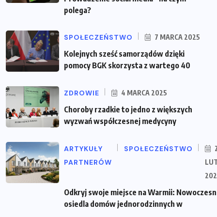
polega?
SPOŁECZEŃSTWO
7 MARCA 2025
Kolejnych sześć samorządów dzięki
pomocy BGK skorzysta z wartego 40
ZDROWIE
4 MARCA 2025
Choroby rzadkie to jedno z większych
wyzwań współczesnej medycyny
ARTYKUŁY
SPOŁECZEŃSTWO
PARTNERÓW
LU
202
Odkryj swoje miejsce na Warmii: Nowoczes
osiedla domów jednorodzinnych w