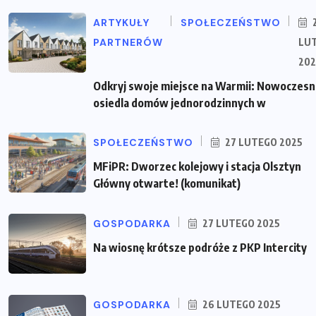
ARTYKUŁY
SPOŁECZEŃSTWO
PARTNERÓW
LU
202
Odkryj swoje miejsce na Warmii: Nowoczes
osiedla domów jednorodzinnych w
SPOŁECZEŃSTWO
27 LUTEGO 2025
MFiPR: Dworzec kolejowy i stacja Olsztyn
Główny otwarte! (komunikat)
GOSPODARKA
27 LUTEGO 2025
Na wiosnę krótsze podróże z PKP Intercity
GOSPODARKA
26 LUTEGO 2025