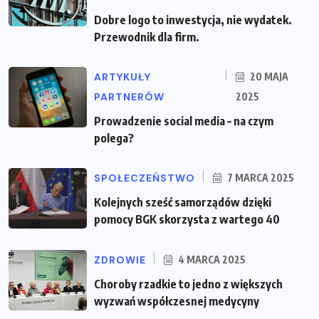
Dobre logo to inwestycja, nie wydatek.
Przewodnik dla firm.
ARTYKUŁY
20 MAJA
PARTNERÓW
2025
Prowadzenie social media – na czym
polega?
SPOŁECZEŃSTWO
7 MARCA 2025
Kolejnych sześć samorządów dzięki
pomocy BGK skorzysta z wartego 40
ZDROWIE
4 MARCA 2025
Choroby rzadkie to jedno z większych
wyzwań współczesnej medycyny