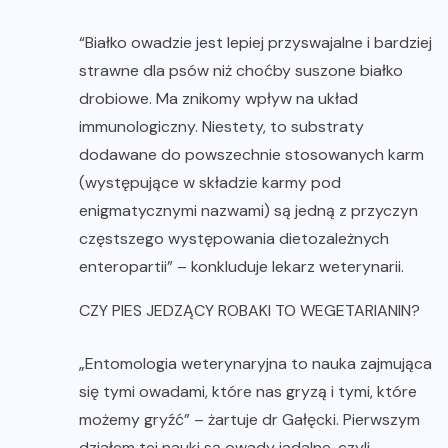
“Białko owadzie jest lepiej przyswajalne i bardziej
strawne dla psów niż choćby suszone białko
drobiowe. Ma znikomy wpływ na układ
immunologiczny. Niestety, to substraty
dodawane do powszechnie stosowanych karm
(występujące w składzie karmy pod
enigmatycznymi nazwami) są jedną z przyczyn
częstszego występowania dietozależnych
enteropartii” – konkluduje lekarz weterynarii.
CZY PIES JEDZĄCY ROBAKI TO WEGETARIANIN?
„Entomologia weterynaryjna to nauka zajmująca
się tymi owadami, które nas gryzą i tymi, które
możemy gryźć” – żartuje dr Gałęcki. Pierwszym
działem tej nauki są owady jadalne, czyli