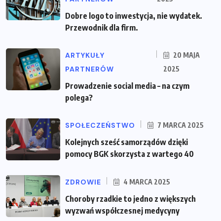
Dobre logo to inwestycja, nie wydatek.
Przewodnik dla firm.
ARTYKUŁY
20 MAJA
PARTNERÓW
2025
Prowadzenie social media – na czym
polega?
SPOŁECZEŃSTWO
7 MARCA 2025
Kolejnych sześć samorządów dzięki
pomocy BGK skorzysta z wartego 40
ZDROWIE
4 MARCA 2025
Choroby rzadkie to jedno z większych
wyzwań współczesnej medycyny