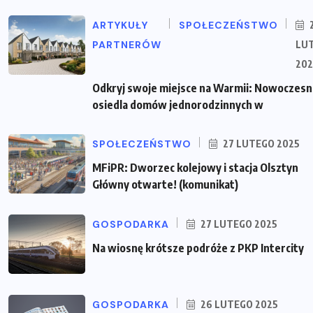
ARTYKUŁY
SPOŁECZEŃSTWO
PARTNERÓW
LU
202
Odkryj swoje miejsce na Warmii: Nowoczes
osiedla domów jednorodzinnych w
SPOŁECZEŃSTWO
27 LUTEGO 2025
MFiPR: Dworzec kolejowy i stacja Olsztyn
Główny otwarte! (komunikat)
GOSPODARKA
27 LUTEGO 2025
Na wiosnę krótsze podróże z PKP Intercity
GOSPODARKA
26 LUTEGO 2025