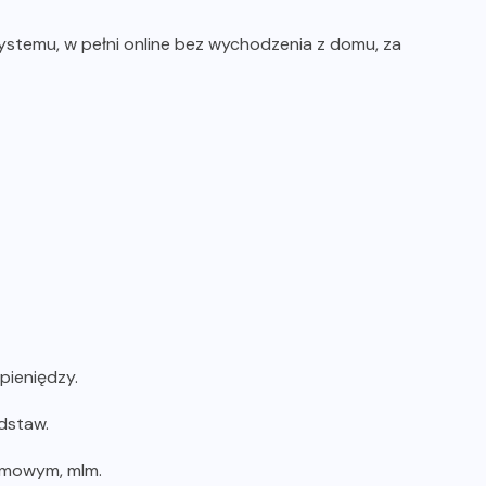
temu, w pełni online bez wychodzenia z domu, za
ieniędzy.
dstaw.
omowym, mlm.