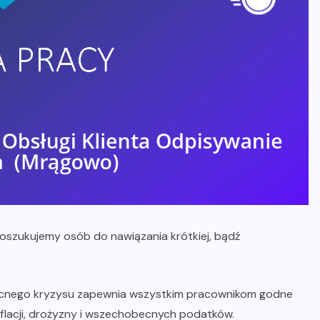
poszukujemy osób do nawiązania krótkiej, bądź
ecnego kryzysu zapewnia wszystkim pracownikom godne
nflacji, drożyzny i wszechobecnych podatków.