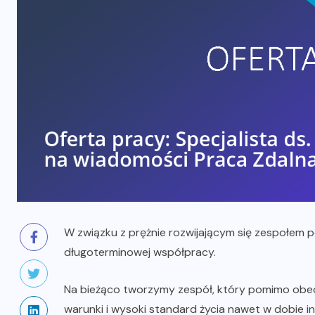
W związku z prężnie rozwijającym się zespołem 
długoterminowej współpracy.
Na bieżąco tworzymy zespół, który pomimo ob
warunki i wysoki standard życia nawet w dobie i