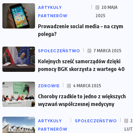
ARTYKUŁY
20 MAJA
PARTNERÓW
2025
Prowadzenie social media – na czym
polega?
SPOŁECZEŃSTWO
7 MARCA 2025
Kolejnych sześć samorządów dzięki
pomocy BGK skorzysta z wartego 40
ZDROWIE
4 MARCA 2025
Choroby rzadkie to jedno z większych
wyzwań współczesnej medycyny
ARTYKUŁY
SPOŁECZEŃSTWO
2
PARTNERÓW
LUT