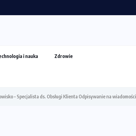
 za wyceną...
echnologia i nauka
Zdrowie
wisko – Specjalista ds. Obsługi Klienta Odpisywanie na wiadomośc