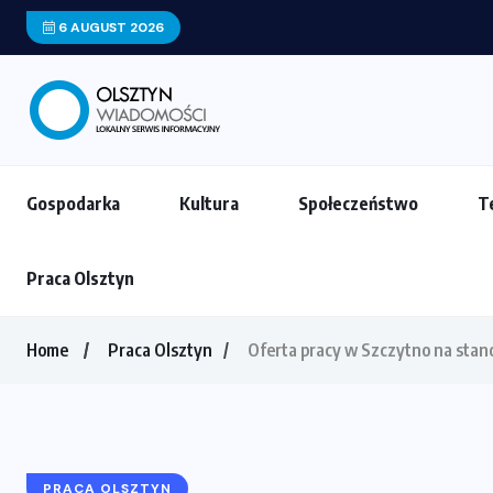
6 AUGUST 2026
Cena bezpiecznego tatuażu. Co kryje się
Gospodarka
Kultura
Społeczeństwo
T
Praca Olsztyn
Home
Praca Olsztyn
Oferta pracy w Szczytno na stano
PRACA OLSZTYN