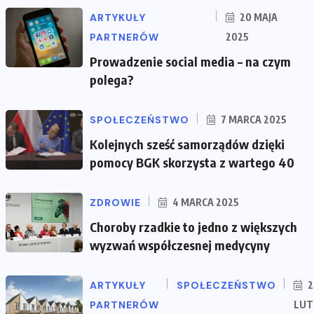
ARTYKUŁY
20 MAJA
PARTNERÓW
2025
Prowadzenie social media – na czym
polega?
SPOŁECZEŃSTWO
7 MARCA 2025
Kolejnych sześć samorządów dzięki
pomocy BGK skorzysta z wartego 40
ZDROWIE
4 MARCA 2025
Choroby rzadkie to jedno z większych
wyzwań współczesnej medycyny
ARTYKUŁY
SPOŁECZEŃSTWO
2
PARTNERÓW
LUT