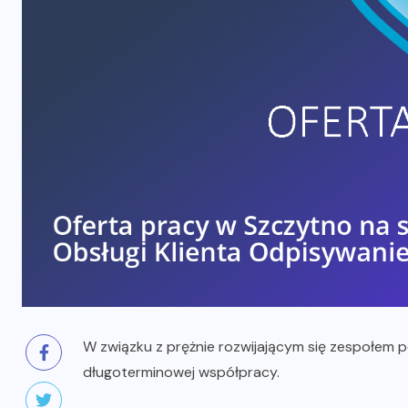
W związku z prężnie rozwijającym się zespołem 
długoterminowej współpracy.