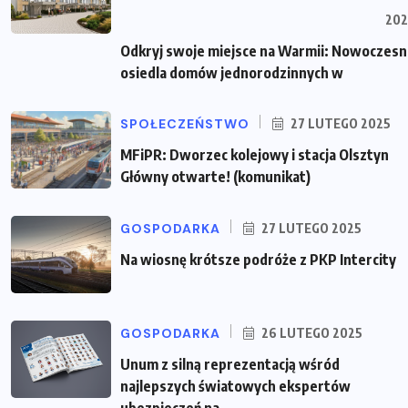
202
Odkryj swoje miejsce na Warmii: Nowoczes
osiedla domów jednorodzinnych w
SPOŁECZEŃSTWO
27 LUTEGO 2025
MFiPR: Dworzec kolejowy i stacja Olsztyn
Główny otwarte! (komunikat)
GOSPODARKA
27 LUTEGO 2025
Na wiosnę krótsze podróże z PKP Intercity
GOSPODARKA
26 LUTEGO 2025
Unum z silną reprezentacją wśród
najlepszych światowych ekspertów
ubezpieczeń na