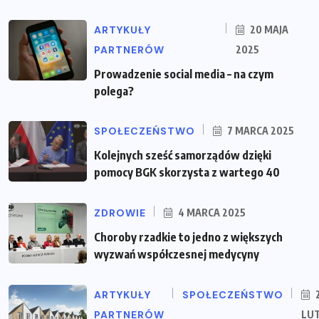
ARTYKUŁY
20 MAJA
PARTNERÓW
2025
Prowadzenie social media – na czym
polega?
SPOŁECZEŃSTWO
7 MARCA 2025
Kolejnych sześć samorządów dzięki
pomocy BGK skorzysta z wartego 40
ZDROWIE
4 MARCA 2025
Choroby rzadkie to jedno z większych
wyzwań współczesnej medycyny
ARTYKUŁY
SPOŁECZEŃSTWO
PARTNERÓW
LU