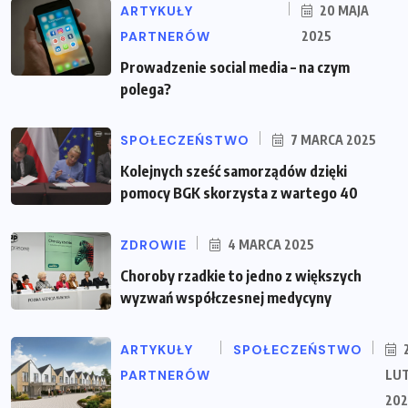
ARTYKUŁY
20 MAJA
PARTNERÓW
2025
Prowadzenie social media – na czym
polega?
SPOŁECZEŃSTWO
7 MARCA 2025
Kolejnych sześć samorządów dzięki
pomocy BGK skorzysta z wartego 40
ZDROWIE
4 MARCA 2025
Choroby rzadkie to jedno z większych
wyzwań współczesnej medycyny
ARTYKUŁY
SPOŁECZEŃSTWO
PARTNERÓW
LU
202