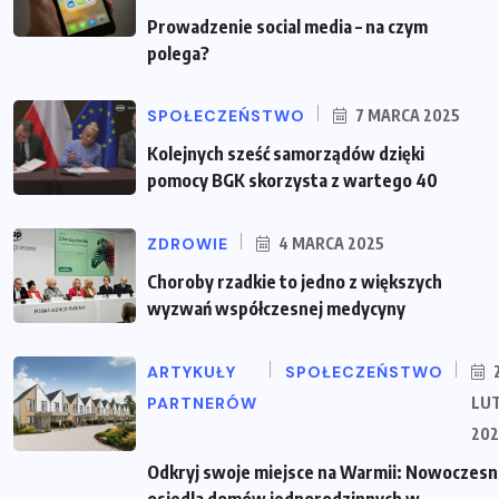
Prowadzenie social media – na czym
polega?
SPOŁECZEŃSTWO
7 MARCA 2025
Kolejnych sześć samorządów dzięki
pomocy BGK skorzysta z wartego 40
ZDROWIE
4 MARCA 2025
Choroby rzadkie to jedno z większych
wyzwań współczesnej medycyny
ARTYKUŁY
SPOŁECZEŃSTWO
PARTNERÓW
LU
202
Odkryj swoje miejsce na Warmii: Nowoczes