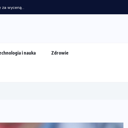
 za wyceną...
echnologia i nauka
Zdrowie