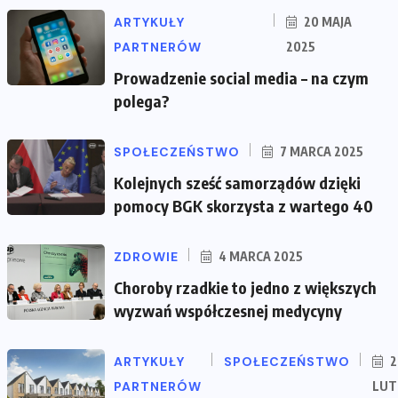
ARTYKUŁY
20 MAJA
PARTNERÓW
2025
Prowadzenie social media – na czym
polega?
SPOŁECZEŃSTWO
7 MARCA 2025
Kolejnych sześć samorządów dzięki
pomocy BGK skorzysta z wartego 40
ZDROWIE
4 MARCA 2025
Choroby rzadkie to jedno z większych
wyzwań współczesnej medycyny
ARTYKUŁY
SPOŁECZEŃSTWO
2
PARTNERÓW
LUT