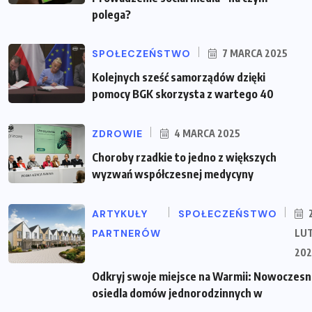
polega?
SPOŁECZEŃSTWO
7 MARCA 2025
Kolejnych sześć samorządów dzięki
pomocy BGK skorzysta z wartego 40
ZDROWIE
4 MARCA 2025
Choroby rzadkie to jedno z większych
wyzwań współczesnej medycyny
ARTYKUŁY
SPOŁECZEŃSTWO
PARTNERÓW
LU
202
Odkryj swoje miejsce na Warmii: Nowoczes
osiedla domów jednorodzinnych w