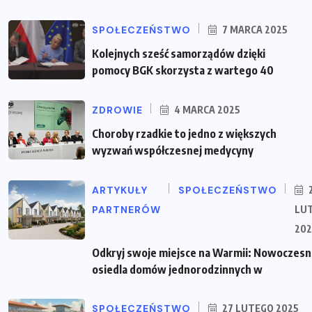
SPOŁECZEŃSTWO
7 MARCA 2025
Kolejnych sześć samorządów dzięki
pomocy BGK skorzysta z wartego 40
ZDROWIE
4 MARCA 2025
Choroby rzadkie to jedno z większych
wyzwań współczesnej medycyny
ARTYKUŁY
SPOŁECZEŃSTWO
PARTNERÓW
LU
202
Odkryj swoje miejsce na Warmii: Nowoczes
osiedla domów jednorodzinnych w
SPOŁECZEŃSTWO
27 LUTEGO 2025