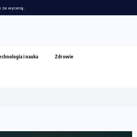
 za wyceną...
echnologia i nauka
Zdrowie