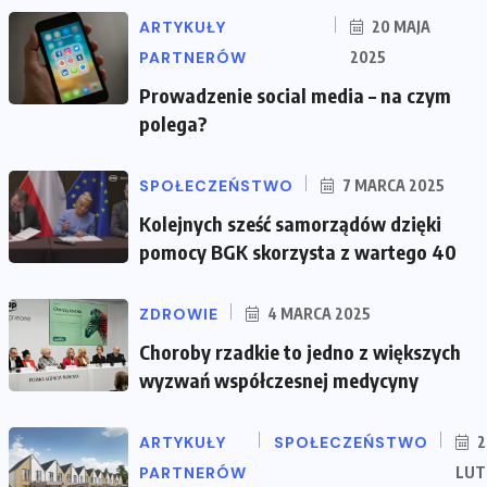
ARTYKUŁY
20 MAJA
PARTNERÓW
2025
Prowadzenie social media – na czym
polega?
SPOŁECZEŃSTWO
7 MARCA 2025
Kolejnych sześć samorządów dzięki
pomocy BGK skorzysta z wartego 40
ZDROWIE
4 MARCA 2025
Choroby rzadkie to jedno z większych
wyzwań współczesnej medycyny
ARTYKUŁY
SPOŁECZEŃSTWO
2
PARTNERÓW
LUT