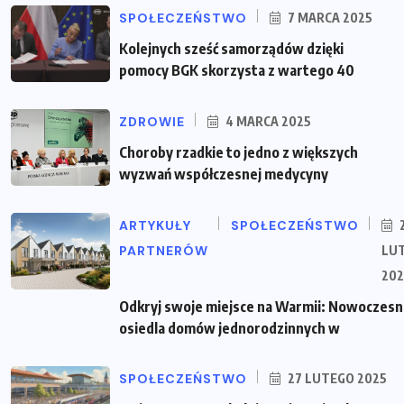
SPOŁECZEŃSTWO
7 MARCA 2025
Kolejnych sześć samorządów dzięki
pomocy BGK skorzysta z wartego 40
ZDROWIE
4 MARCA 2025
Choroby rzadkie to jedno z większych
wyzwań współczesnej medycyny
ARTYKUŁY
SPOŁECZEŃSTWO
PARTNERÓW
LU
202
Odkryj swoje miejsce na Warmii: Nowoczes
osiedla domów jednorodzinnych w
SPOŁECZEŃSTWO
27 LUTEGO 2025