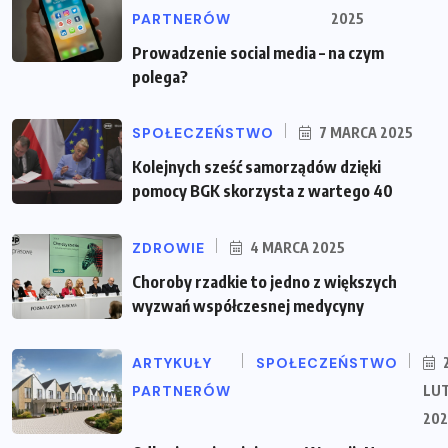
PARTNERÓW
2025
Prowadzenie social media – na czym
polega?
SPOŁECZEŃSTWO
7 MARCA 2025
Kolejnych sześć samorządów dzięki
pomocy BGK skorzysta z wartego 40
ZDROWIE
4 MARCA 2025
Choroby rzadkie to jedno z większych
wyzwań współczesnej medycyny
ARTYKUŁY
SPOŁECZEŃSTWO
PARTNERÓW
LU
202