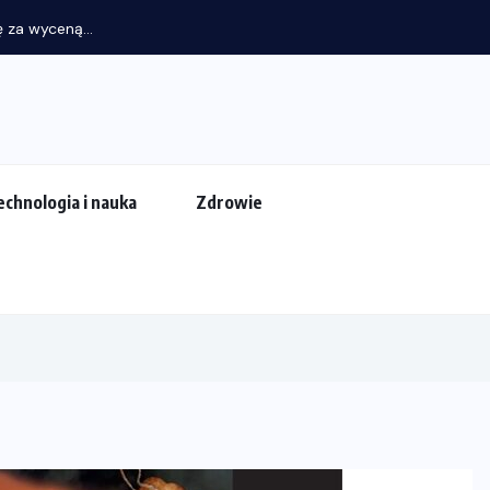
 za wyceną...
echnologia i nauka
Zdrowie