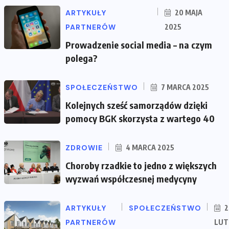
ARTYKUŁY
20 MAJA
PARTNERÓW
2025
Prowadzenie social media – na czym
polega?
SPOŁECZEŃSTWO
7 MARCA 2025
Kolejnych sześć samorządów dzięki
pomocy BGK skorzysta z wartego 40
ZDROWIE
4 MARCA 2025
Choroby rzadkie to jedno z większych
wyzwań współczesnej medycyny
ARTYKUŁY
SPOŁECZEŃSTWO
2
PARTNERÓW
LUT