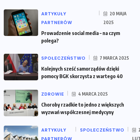
ARTYKUŁY
20 MAJA
PARTNERÓW
2025
Prowadzenie social media – na czym
polega?
SPOŁECZEŃSTWO
7 MARCA 2025
Kolejnych sześć samorządów dzięki
pomocy BGK skorzysta z wartego 40
ZDROWIE
4 MARCA 2025
Choroby rzadkie to jedno z większych
wyzwań współczesnej medycyny
ARTYKUŁY
SPOŁECZEŃSTWO
PARTNERÓW
LU