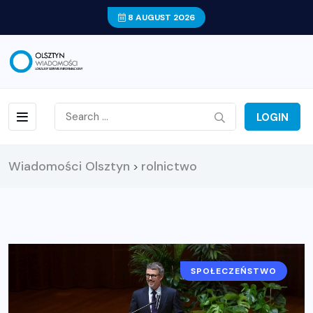
8 AUGUST 2026
LOGIN
Wiadomości Olsztyn
rolnictwo
>
SPOŁECZEŃSTWO