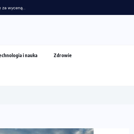
 za wyceną...
echnologia i nauka
Zdrowie