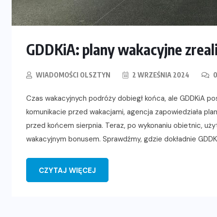
GDDKiA: plany wakacyjne zreali
WIADOMOŚCI OLSZTYN
2 WRZEŚNIA 2024
0
Czas wakacyjnych podróży dobiegł końca, ale GDDKiA po
komunikacie przed wakacjami, agencja zapowiedziała pl
przed końcem sierpnia. Teraz, po wykonaniu obietnic, uż
wakacyjnym bonusem. Sprawdźmy, gdzie dokładnie GDDKiA
CZYTAJ WIĘCEJ