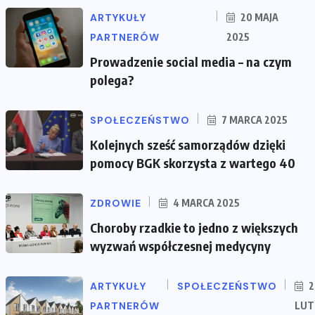
ARTYKUŁY
20 MAJA
PARTNERÓW
2025
Prowadzenie social media – na czym
polega?
SPOŁECZEŃSTWO
7 MARCA 2025
Kolejnych sześć samorządów dzięki
pomocy BGK skorzysta z wartego 40
ZDROWIE
4 MARCA 2025
Choroby rzadkie to jedno z większych
wyzwań współczesnej medycyny
ARTYKUŁY
SPOŁECZEŃSTWO
2
PARTNERÓW
LUT