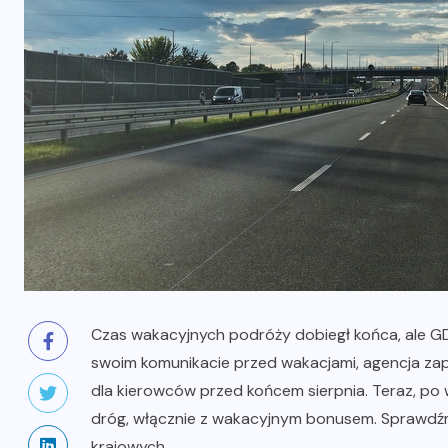
Czas wakacyjnych podróży dobiegł końca, ale GD
swoim komunikacie przed wakacjami, agencja za
dla kierowców przed końcem sierpnia. Teraz, po
dróg, włącznie z wakacyjnym bonusem. Sprawdźm
krajowych.