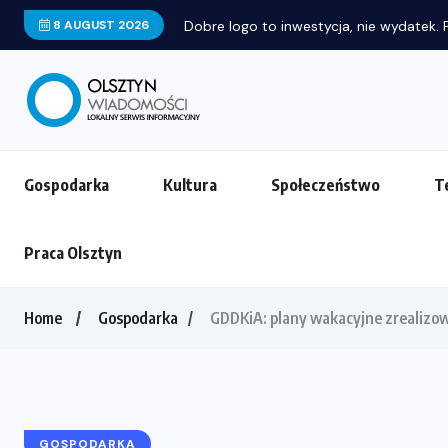
8 AUGUST 2026
Dobre logo to inwestycja, nie wydatek. P
Gospodarka
Kultura
Społeczeństwo
T
Praca Olsztyn
Home
Gospodarka
GDDKiA: plany wakacyjne zrealizow
GOSPODARKA