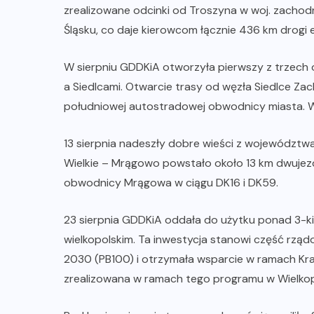
zrealizowane odcinki od Troszyna w woj. zachod
Śląsku, co daje kierowcom łącznie 436 km drogi 
W sierpniu GDDKiA otworzyła pierwszy z trzec
a Siedlcami. Otwarcie trasy od węzła Siedlce Za
południowej autostradowej obwodnicy miasta. W
13 sierpnia nadeszły dobre wieści z województ
Wielkie – Mrągowo powstało około 13 km dwujezd
obwodnicy Mrągowa w ciągu DK16 i DK59.
23 sierpnia GDDKiA oddała do użytku ponad 3-
wielkopolskim. Ta inwestycja stanowi część r
2030 (PB100) i otrzymała wsparcie w ramach K
zrealizowana w ramach tego programu w Wielkopo