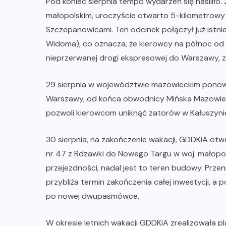
Pod koniec sierpnia tempo wydarzeń się nasiliło
małopolskim, uroczyście otwarto 5-kilometrow
Szczepanowicami. Ten odcinek połączył już istn
Widoma), co oznacza, że kierowcy na północ od
nieprzerwanej drogi ekspresowej do Warszawy, 
29 sierpnia w województwie mazowieckim ponow
Warszawy, od końca obwodnicy Mińska Mazowieck
pozwoli kierowcom uniknąć zatorów w Kałuszynie 
30 sierpnia, na zakończenie wakacji, GDDKiA ot
nr 47 z Rdzawki do Nowego Targu w woj. małopol
przejezdności, nadal jest to teren budowy. Przen
przybliża termin zakończenia całej inwestycji, a
po nowej dwupasmówce.
W okresie letnich wakacji GDDKiA zrealizowała