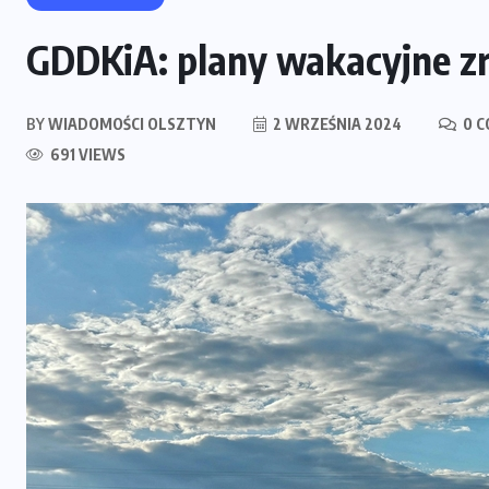
GDDKiA: plany wakacyjne zr
BY
WIADOMOŚCI OLSZTYN
2 WRZEŚNIA 2024
0 
691 VIEWS