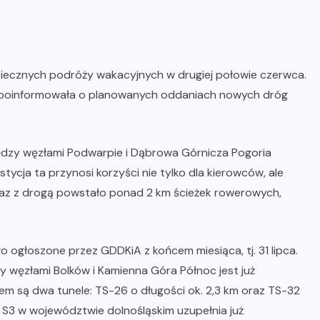
ecznych podróży wakacyjnych w drugiej połowie czerwca.
d poinformowała o planowanych oddaniach nowych dróg
dzy węzłami Podwarpie i Dąbrowa Górnicza Pogoria
tycja ta przynosi korzyści nie tylko dla kierowców, ale
raz z drogą powstało ponad 2 km ścieżek rowerowych,
ogłoszone przez GDDKiA z końcem miesiąca, tj. 31 lipca.
ęzłami Bolków i Kamienna Góra Północ jest już
m są dwa tunele: TS-26 o długości ok. 2,3 km oraz TS-32
y S3 w województwie dolnośląskim uzupełnia już