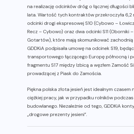
na realizację odcinków dróg o łącznej długości b
lata. Wartość tych kontraktów przekroczyła 6,2 
odcinki drogi ekspresowej S10 (Cybowo – Łowicz
Recz – Cybowo) oraz dwa odcinki S11 (Oborniki –
Gotartów), które mają skomunikować zachodnią i
GDDKiA podpisała umowę na odcinek S19, będącej
transportowego łączącego Europę północną i p
fragmentu S17 między Izbicą a węzłem Zamość Sit
prowadzącej z Piask do Zamościa.
Piękna polska złota jesień jest idealnym czasem n
ciężkiej pracy, jak w przypadku rolników podcz
budowlanego. Niezależnie od tego, GDDKiA konty
„drogowe prezenty jesieni”.