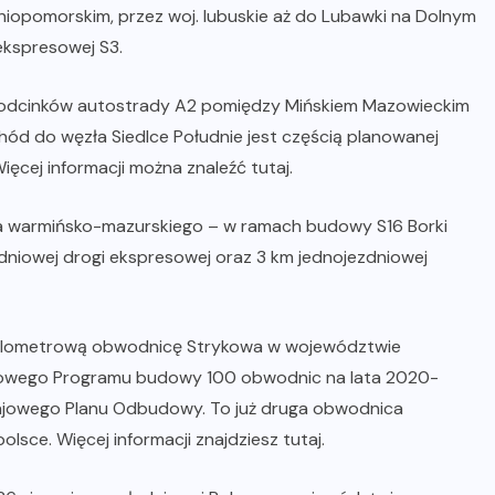
niopomorskim, przez woj. lubuskie aż do Lubawki na Dolnym
ekspresowej S3.
h odcinków autostrady A2 pomiędzy Mińskiem Mazowieckim
chód do węzła Siedlce Południe jest częścią planowanej
ięcej informacji można znaleźć
tutaj
.
wa warmińsko-mazurskiego – w ramach budowy S16 Borki
niowej drogi ekspresowej oraz 3 km jednojezdniowej
kilometrową obwodnicę Strykowa w województwie
ządowego Programu budowy 100 obwodnic na lata 2020-
rajowego Planu Odbudowy. To już druga obwodnica
lsce. Więcej informacji znajdziesz
tutaj
.