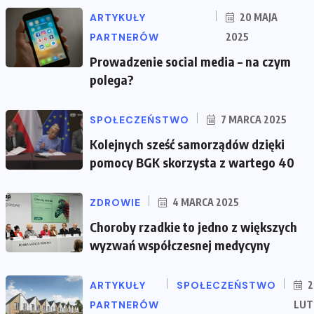
ARTYKUŁY
20 MAJA
PARTNERÓW
2025
Prowadzenie social media – na czym
polega?
SPOŁECZEŃSTWO
7 MARCA 2025
Kolejnych sześć samorządów dzięki
pomocy BGK skorzysta z wartego 40
ZDROWIE
4 MARCA 2025
Choroby rzadkie to jedno z większych
wyzwań współczesnej medycyny
ARTYKUŁY
SPOŁECZEŃSTWO
2
PARTNERÓW
LUT