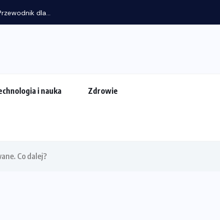
rzewodnik dla...
echnologia i nauka
Zdrowie
ane. Co dalej?