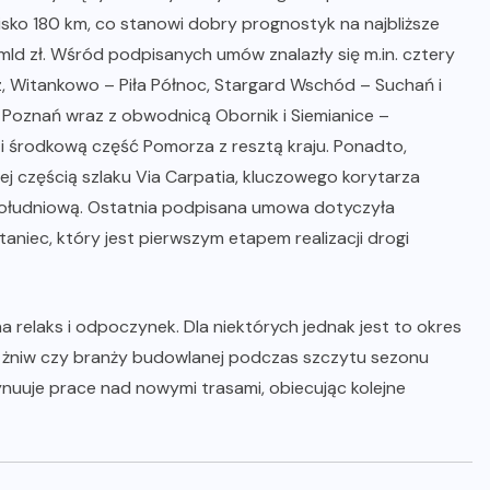
lisko 180 km, co stanowi dobry prognostyk na najbliższe
mld zł. Wśród podpisanych umów znalazły się m.in. cztery
, Witankowo – Piła Północ, Stargard Wschód – Suchań i
 Poznań wraz z obwodnicą Obornik i Siemianice –
 środkową część Pomorza z resztą kraju. Ponadto,
 częścią szlaku Via Carpatia, kluczowego korytarza
ołudniową. Ostatnia podpisana umowa dotyczyła
aniec, który jest pierwszym etapem realizacji drogi
a relaks i odpoczynek. Dla niektórych jednak jest to okres
as żniw czy branży budowlanej podczas szczytu sezonu
nuuje prace nad nowymi trasami, obiecując kolejne