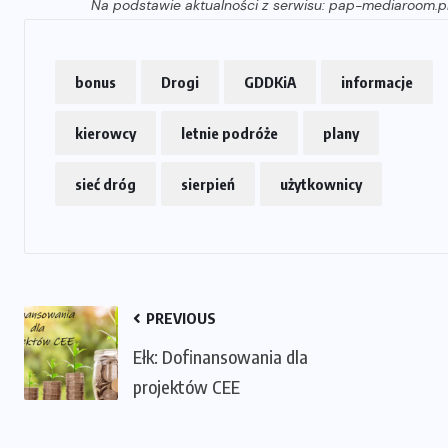
Na podstawie aktualności z serwisu: pap-mediaroom.p
bonus
Drogi
GDDKiA
informacje
kierowcy
letnie podróże
plany
sieć dróg
sierpień
użytkownicy
PREVIOUS
Ełk: Dofinansowania dla
projektów CEE