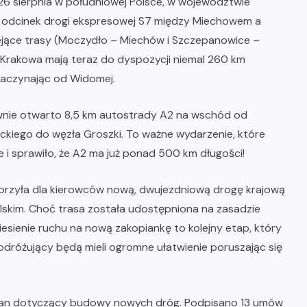
. 26 sierpnia w południowej Polsce, w województwie
y odcinek drogi ekspresowej S7 między Miechowem a
iejące trasy (Moczydło – Miechów i Szczepanowice –
 Krakowa mają teraz do dyspozycji niemal 260 km
zaczynając od Widomej.
nie otwarto 8,5 km autostrady A2 na wschód od
iego do węzła Groszki. To ważne wydarzenie, które
i sprawiło, że A2 ma już ponad 500 km długości!
worzyła dla kierowców nową, dwujezdniową drogę krajową
skim. Choć trasa została udostępniona na zasadzie
iesienie ruchu na nową zakopiankę to kolejny etap, który
 podróżujący będą mieli ogromne ułatwienie poruszając się
 plan dotyczący budowy nowych dróg. Podpisano 13 umów