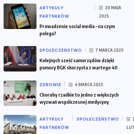
ARTYKUŁY
20 MAJA
PARTNERÓW
2025
Prowadzenie social media – na czym
polega?
SPOŁECZEŃSTWO
7 MARCA 2025
Kolejnych sześć samorządów dzięki
pomocy BGK skorzysta z wartego 40
ZDROWIE
4 MARCA 2025
Choroby rzadkie to jedno z większych
wyzwań współczesnej medycyny
ARTYKUŁY
SPOŁECZEŃSTWO
PARTNERÓW
LU