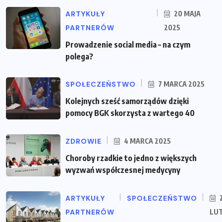
ARTYKUŁY
20 MAJA
PARTNERÓW
2025
Prowadzenie social media – na czym
polega?
SPOŁECZEŃSTWO
7 MARCA 2025
Kolejnych sześć samorządów dzięki
pomocy BGK skorzysta z wartego 40
ZDROWIE
4 MARCA 2025
Choroby rzadkie to jedno z większych
wyzwań współczesnej medycyny
ARTYKUŁY
SPOŁECZEŃSTWO
PARTNERÓW
LU