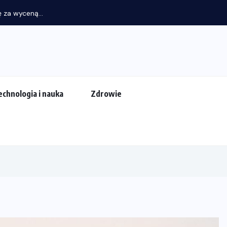
 za wyceną...
echnologia i nauka
Zdrowie