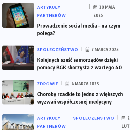
ARTYKUŁY
20 MAJA
PARTNERÓW
2025
Prowadzenie social media – na czym
polega?
SPOŁECZEŃSTWO
7 MARCA 2025
Kolejnych sześć samorządów dzięki
pomocy BGK skorzysta z wartego 40
ZDROWIE
4 MARCA 2025
Choroby rzadkie to jedno z większych
wyzwań współczesnej medycyny
ARTYKUŁY
SPOŁECZEŃSTWO
2
PARTNERÓW
LUT