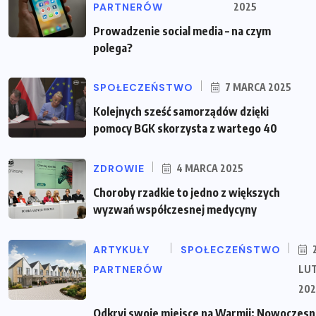
PARTNERÓW
2025
Prowadzenie social media – na czym
polega?
SPOŁECZEŃSTWO
7 MARCA 2025
Kolejnych sześć samorządów dzięki
pomocy BGK skorzysta z wartego 40
ZDROWIE
4 MARCA 2025
Choroby rzadkie to jedno z większych
wyzwań współczesnej medycyny
ARTYKUŁY
SPOŁECZEŃSTWO
PARTNERÓW
LU
202
Odkryj swoje miejsce na Warmii: Nowoczes