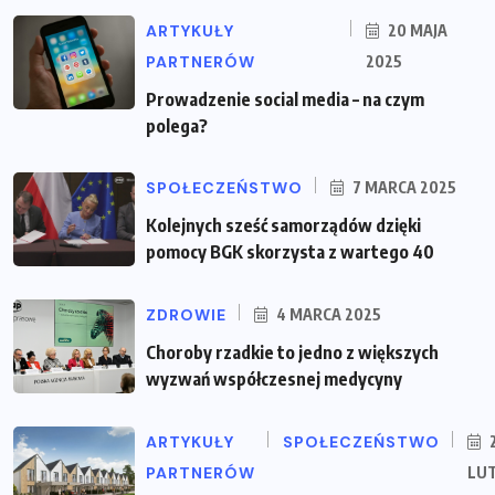
ARTYKUŁY
20 MAJA
PARTNERÓW
2025
Prowadzenie social media – na czym
polega?
SPOŁECZEŃSTWO
7 MARCA 2025
Kolejnych sześć samorządów dzięki
pomocy BGK skorzysta z wartego 40
ZDROWIE
4 MARCA 2025
Choroby rzadkie to jedno z większych
wyzwań współczesnej medycyny
ARTYKUŁY
SPOŁECZEŃSTWO
PARTNERÓW
LU