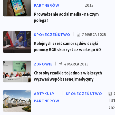
PARTNERÓW
2025
Prowadzenie social media – na czym
polega?
SPOŁECZEŃSTWO
7 MARCA 2025
Kolejnych sześć samorządów dzięki
pomocy BGK skorzysta z wartego 40
ZDROWIE
4 MARCA 2025
Choroby rzadkie to jedno z większych
wyzwań współczesnej medycyny
ARTYKUŁY
SPOŁECZEŃSTWO
PARTNERÓW
LU
202