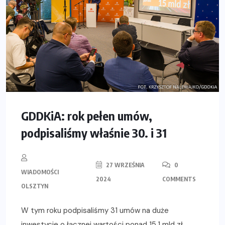
GDDKiA: rok pełen umów,
podpisaliśmy właśnie 30. i 31
27 WRZEŚNIA
0
WIADOMOŚCI
2024
COMMENTS
OLSZTYN
W tym roku podpisaliśmy 31 umów na duże
inwestycje o łącznej wartości ponad 15,1 mld zł,