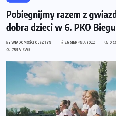
Pobiegnijmy razem z gwiazda
dobra dzieci w 6. PKO Bie
BY
WIADOMOŚCI OLSZTYN
26 SIERPNIA 2022
0 C
759 VIEWS