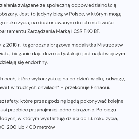
działania związane ze społeczną odpowiedzialnością
obszary. Jest to jedyny bieg w Polsce, w którym mogą
go roku życia, na dostosowanym do ich możliwości
partamentu Zarządzania Marką i CSR PKO BP.
py z 2018 r., tegoroczna brązowa medalistka Mistrzostw
ta, bieganie daje dużo satysfakcji i jest najłatwiejszym
zielają się endorfiny.
h cech, które wykorzystuję na co dzień: wielką odwagę,
nawet w trudnych chwilach” – przekonuje Ennaoui.
sztafety, które przez godzinę będą pokonywać kolejne
usi przebiec przynajmniej jedno okrążenie. Po biegu
dych, w którym wystartują dzieci do 13. roku życia,
100, 200 lub 400 metrów.