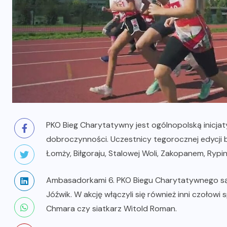
PKO Bieg Charytatywny jest ogólnopolską inicjaty
dobroczynności. Uczestnicy tegorocznej edycji bi
Łomży, Biłgoraju, Stalowej Woli, Zakopanem, Rypin
Ambasadorkami 6. PKO Biegu Charytatywnego są m.
Jóźwik. W akcję włączyli się również inni czołow
Chmara czy siatkarz Witold Roman.