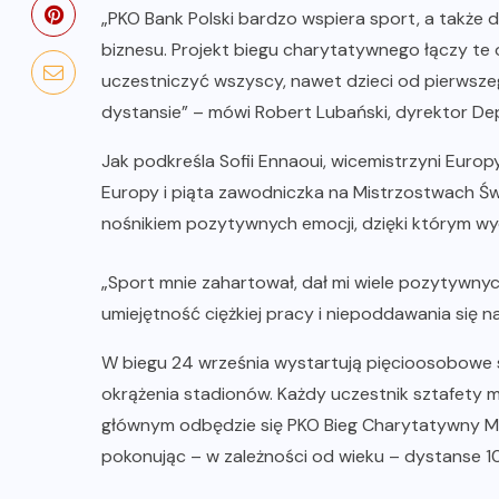
„PKO Bank Polski bardzo wspiera sport, a także 
biznesu. Projekt biegu charytatywnego łączy te 
uczestniczyć wszyscy, nawet dzieci od pierwsze
dystansie” – mówi Robert Lubański, dyrektor De
Jak podkreśla Sofii Ennaoui, wicemistrzyni Euro
Europy i piąta zawodniczka na Mistrzostwach Świa
nośnikiem pozytywnych emocji, dzięki którym wyd
„Sport mnie zahartował, dał mi wiele pozytywnyc
umiejętność ciężkiej pracy i niepoddawania się 
W biegu 24 września wystartują pięcioosobowe 
okrążenia stadionów. Każdy uczestnik sztafety m
głównym odbędzie się PKO Bieg Charytatywny Mło
pokonując – w zależności od wieku – dystanse 