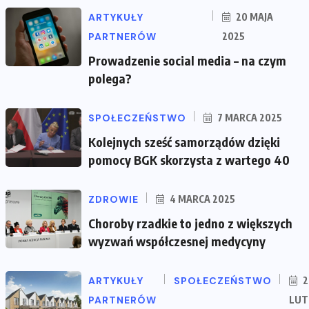
ARTYKUŁY
20 MAJA
PARTNERÓW
2025
Prowadzenie social media – na czym
polega?
SPOŁECZEŃSTWO
7 MARCA 2025
Kolejnych sześć samorządów dzięki
pomocy BGK skorzysta z wartego 40
ZDROWIE
4 MARCA 2025
Choroby rzadkie to jedno z większych
wyzwań współczesnej medycyny
ARTYKUŁY
SPOŁECZEŃSTWO
2
PARTNERÓW
LUT