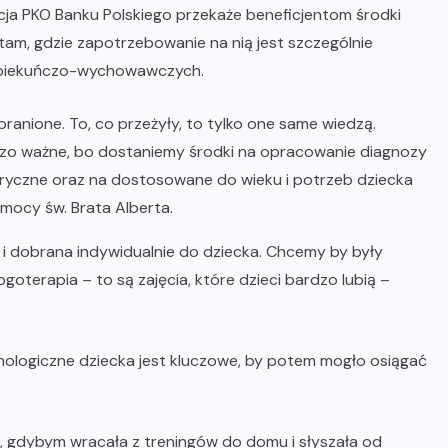
ja PKO Banku Polskiego przekaże beneficjentom środki
tam, gdzie zapotrzebowanie na nią jest szczególnie
 opiekuńczo-wychowawczych.
ranione. To, co przeżyły, to tylko one same wiedzą.
rdzo ważne, bo dostaniemy środki na opracowanie diagnozy
atryczne oraz na dostosowane do wieku i potrzeb dziecka
omocy św. Brata Alberta.
 i dobrana indywidualnie do dziecka. Chcemy by były
goterapia – to są zajęcia, które dzieci bardzo lubią –
chologiczne dziecka jest kluczowe, by potem mogło osiągać
 gdybym wracała z treningów do domu i słyszała od