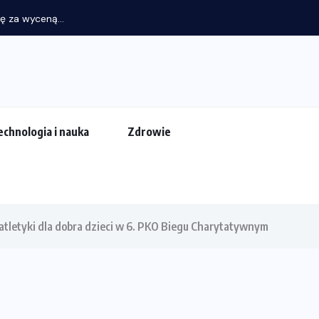
ę za wyceną...
echnologia i nauka
Zdrowie
atletyki dla dobra dzieci w 6. PKO Biegu Charytatywnym