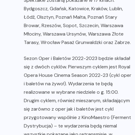
Spektakle zostaną pokazane w 17 kinach:
Bydgoszcz, Gdańsk, Katowice, Kraków, Lublin,
Łódź, Olsztyn, Poznań Malta, Poznań Stary
Browar, Rzeszów, Sopot, Szczecin, Warszawa
Młociny, Warszawa Ursynów, Warszawa Złote
Tarasy, Wrocław Pasaż Grunwaldzki oraz Zabrze.
Sezon Oper i Baletów 2022-2023 będzie składał
się z dwóch cyklów. Pierwszym cyklem jest Royal
Opera House Cinema Season 2022-23 (cykl oper
i baletów na żywo!). Wydarzenia te będą
realizowane w wybrane niedziele o g. 15:00.
Drugim cyklem, również mieszanym, składającym
się zarówno z oper jak i baletów jest cykl
przygotowany wspólnie z KinoMaestro (Ferment
Dystrybucja) – te wydarzenia będą niemal
wszystkie pokazane jako retransmisje, w