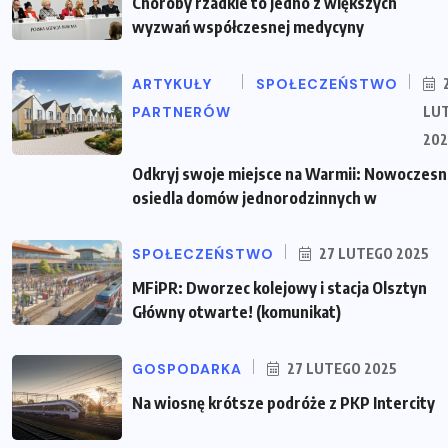
Choroby rzadkie to jedno z większych
wyzwań współczesnej medycyny
ARTYKUŁY
SPOŁECZEŃSTWO
PARTNERÓW
LU
202
Odkryj swoje miejsce na Warmii: Nowoczes
osiedla domów jednorodzinnych w
SPOŁECZEŃSTWO
27 LUTEGO 2025
MFiPR: Dworzec kolejowy i stacja Olsztyn
Główny otwarte! (komunikat)
GOSPODARKA
27 LUTEGO 2025
Na wiosnę krótsze podróże z PKP Intercity