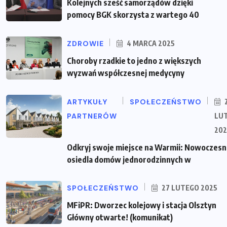
Kolejnych sześć samorządów dzięki
pomocy BGK skorzysta z wartego 40
ZDROWIE
4 MARCA 2025
Choroby rzadkie to jedno z większych
wyzwań współczesnej medycyny
ARTYKUŁY
SPOŁECZEŃSTWO
PARTNERÓW
LU
202
Odkryj swoje miejsce na Warmii: Nowoczes
osiedla domów jednorodzinnych w
SPOŁECZEŃSTWO
27 LUTEGO 2025
MFiPR: Dworzec kolejowy i stacja Olsztyn
Główny otwarte! (komunikat)